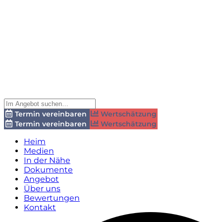
Termin vereinbaren
Wertschätzung
Termin vereinbaren
Wertschätzung
Heim
Medien
In der Nähe
Dokumente
Angebot
Über uns
Bewertungen
Kontakt