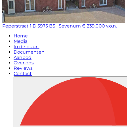
Peperstraat 1 D
5975 BS · Sevenum
€ 239.000 v.o.n.
Home
Media
In de buurt
Documenten
Aanbod
Over ons
Reviews
Contact