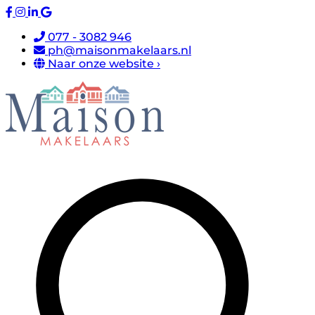
077 - 3082 946
ph@maisonmakelaars.nl
Naar onze website ›