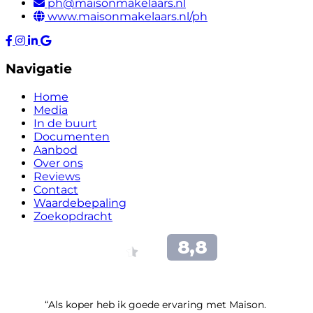
ph@maisonmakelaars.nl
www.maisonmakelaars.nl/ph
Navigatie
Home
Media
In de buurt
Documenten
Aanbod
Over ons
Reviews
Contact
Waardebepaling
Zoekopdracht
“Als koper heb ik goede ervaring met Maison.