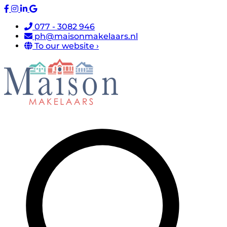
077 - 3082 946
ph@maisonmakelaars.nl
To our website ›